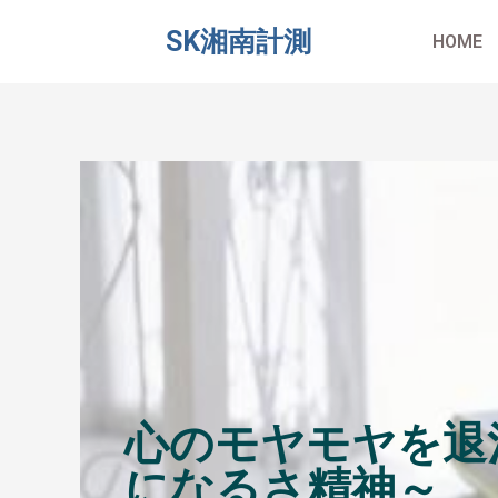
SK湘南計測
HOME
心のモヤモヤを退
になるさ精神～